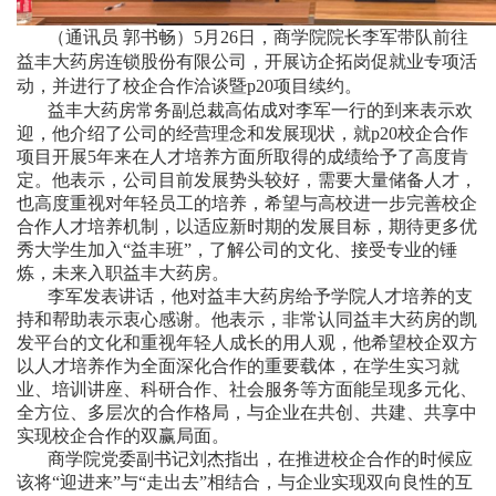
（通讯员 郭书畅）5月26日，商学院院长李军带队前往
益丰大药房连锁股份有
限公司，开展访企拓岗促就业专项活
动，并进行了校企合作洽谈暨p20项目续约。
益丰大药房常务副总裁高佑成对李军一行的到来表示欢
迎，他介绍了公司的经营理念和发展现状，就p20校企合作
项目开展5年来在人才培养方面所取得的成绩给予了高度肯
定。他表示，公司目前发展势头较好，需要大量储备人才，
也高度重视对年轻员工的培养，希望与高校进一步完善校企
合作人才培养机制，以适应新时期的发展目标，期待更多优
秀大学生加入“益丰班”，了解公司的文化、接受专业的锤
炼，未来入职益丰大药房。
李军发表讲话，他对益丰大药房给予学院人才培养的支
持和帮助表示衷心感谢。他表示，非常认同益丰大药房的凯
发平台的文化和重视年轻人成长的用人观，他希望校企双方
以人才培养作为全面深化合作的重要载体，在学生实习就
业、培训讲座、科研合作、社会服务等方面能呈现多元化、
全方位、多层次的合作格局，与企业在共创、共建、共享中
实现校企合作的双赢局面。
商学院党委副书记刘杰指出，在推进校企合作的时候应
该将“迎进来”与“走出去”相结合，与企业实现双向良性的互