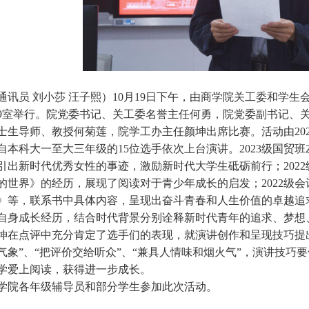
通讯员 刘小莎 汪子熙）10月19日下午，由商学院关工委和学生
19室举行。院党委书记、关工委名誉主任何勇，院党委副书记、
士生导师、教授何菊莲，院学工办主任颜坤出席比赛。活动由20
自本科大一至大三年级的15位选手依次上台演讲。2023级国贸班
引出新时代优秀女性的事迹，激励新时代大学生砥砺前行；
20
的世界》的经历，展现了阅读对于青少年成长的启发；2022级
》等，联系书中具体内容，呈现出奋斗青春和人生价值的卓越追
自身成长经历，结合时代背景分别诠释新时代青年的追求、梦想
坤在点评中充分肯定了选手们的表现，就演讲创作和呈现技巧提
气象”、“把评价交给听众”、“兼具人情味和烟火气”，演讲技巧
学爱上阅读，获得进一步成长。
学院各年级辅导员和部分学生参加此次活动。