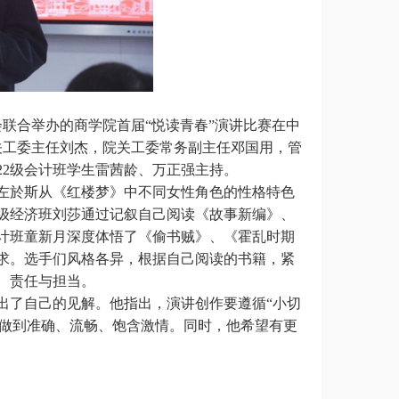
会联合举办的商学院首届“悦读青春”演讲比赛在中
关工委主任刘杰，院关工委常务副主任邓国用，管
22级会计班学生雷茜龄、万正强主持。
左於斯从
《红楼梦》中不同女性角色的性格特色
22级经济班刘莎通过记叙自己阅读《故事新编》、
会计班童新月深度体悟了《偷书贼》、《霍乱时期
求。选手们风格各异，根据自己阅读的书籍，紧
、责任与担当。
出了自己的见解。他
指出，演讲创作要遵循
“小切
要做到准确、流畅、饱含激情。同时，他希望有更