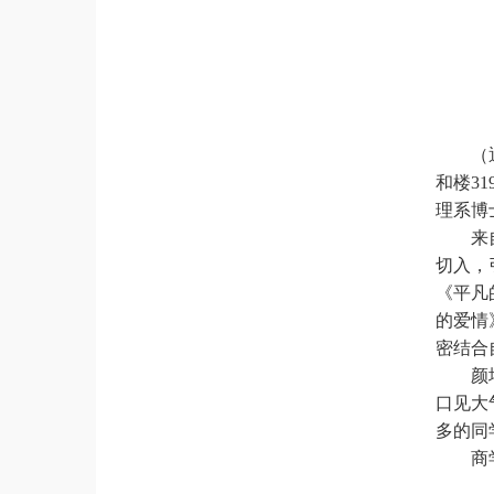
（
和楼3
理系博
来
切入，
《平凡
的爱情
密结合
颜
口见大
多的同
商