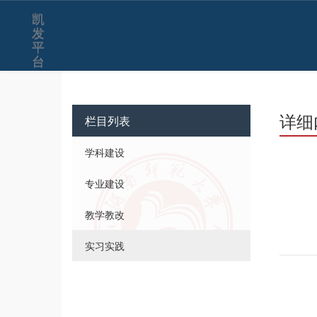
凯
发
平
台
详细
栏目列表
学科建设
专业建设
教学教改
实习实践