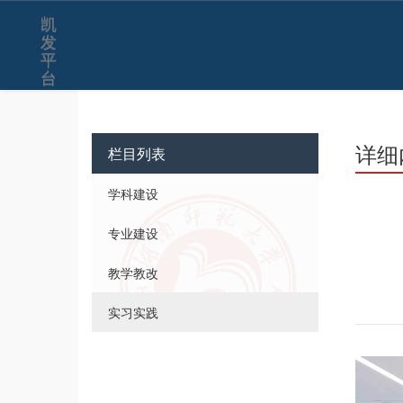
凯
发
平
台
详细
栏目列表
学科建设
专业建设
教学教改
实习实践