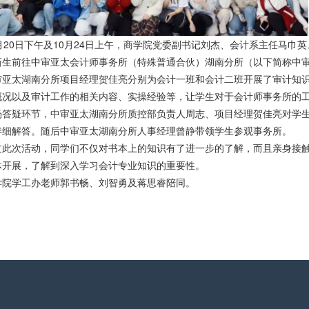
月20日下午及10月24日上午，商学院党委副书记刘杰、会计系主任马巾英
新生前往中审亚太会计师事务所（特殊普通合伙）湖南分所（以下简称中
审亚太湖南分所项目经理贺佳亮分别为会计一班和会计二班开展了审计知
概况以及审计工作的相关内容、实操经验等，让学生对于会计师事务所的
场答疑环节，中审亚太湖南分所质控部负责人周志、项目经理贺佳亮对学
详细解答。随后中审亚太湖南分所人事经理曾静带领学生参观事务所。
过此次活动，同学们不仅对书本上的知识有了进一步的了解，而且亲身接
体开展，了解到深入学习会计专业知识的重要性。
学院学工办老师郭书畅、刘智勇及蒋思睿陪同。