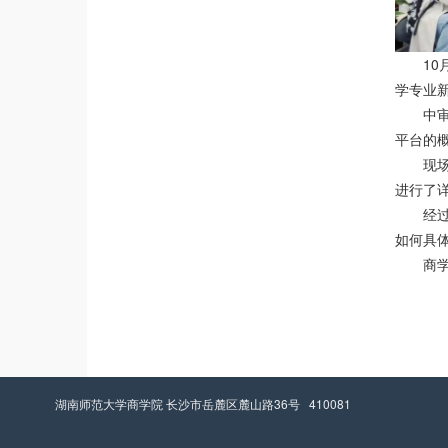
10
学专业
中
平台的
现
进行了
经
如何具
商
湖南师范大学商学院 长沙市岳麓区麓山路36号 410081