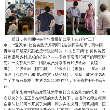
近日，共青团中央青年发展部公示了2021年“三下
乡”、“返家乡”社会实践优秀调研报告的评选结果，商学院
青年老师戴家武副教授带队指导的《“扶贫车间”如何构筑脱
贫攻坚与乡村振兴的桥梁？——来自湖南省武冈市的调查研
究》一文获此殊荣，团队成员分别来自19级金融（袁睦
淇）、20级金融（陈哲润）、19级会计（朱盈）、19级工商
管理（欧赛群）和19级国贸（杨沁林）。据悉，此次评选面
向全国所有高校，共遴选出110件作品，湖南省共4件作品入
选。
近年来商学院高度重视大学生社会实践能力的培养，本
次获奖的队伍正是在学院的大力支持下，由指导老师全程亲
自带队赴武冈市开展了为期一周的实地调研。调研期间，团
队走访了十多家不同类型的“扶贫车间”，行业涉及制鞋、成