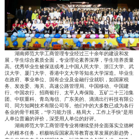
湖南师范大学工商管理专业经过三十余年的建设和发
展，学生综合素质全面，专业理论素养深厚，学生培养质量
高。优秀毕业生被保送或考上中国人民大学、浙江大学、武
汉大学、厦门大学、香港中文大学等知名大学深造。毕业生
在政府、事业单位、国有企业及金融行业就职，如国家税
务、发改委、海关、高速公路管理局、中国移动、中国建
行、中国农行、招商银行、太平人寿保险、五矿二十三冶集
团、中联重科、青岛海信、广东美的、滴滴出行科技有限公
司、同方知网技术有限公司等。他们中的大多数已成为各行
各业的骨干精英，“学习能力强，格局大，工作上手快”是用
人单位普遍的评价，深受用人单位的好评。
湖南师范大学工商管理专业将继续坚持
全面落实立德树
人的根本任务，积极响应国家高等教育改革发展的新趋势
，