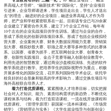
专业教育培养的“三融一化”。
即“融企业项目”、“融业
界高端人才导师”、“融新技术”和“国际化”。坚持“企业项目
引进来，企业导师请进来，学生项目走出去，学生人才送出
去”的理念，融进好的企业项目，融进业界高端人才作为导
师，把产业和学校紧密联系在一起。目前该专业已与
20
余家
企业建立了紧密合作关系，建立了
3
个企业工作站，每年有
10
个左右的企业实战项目供学生训练。通过与企业的合作，
形成了系统化的创新训练项目体系。形成了包括企业模拟经
营大赛、企业案例大赛、财务大数据应用能力竞赛、营销策
划大赛、模拟炒股大赛、职场之星大赛等多种形式的比赛体
系。以国赛、省赛为抓手，把互联网
创业大赛、创青春大
赛、创新性实践项目、金点子竞赛等融入创新创业教育中。
利用先进的智慧教室，通过商业沙盘模拟演练、先进的软件
教学系统进行教学。把培养学生的国际视野作为重点，积极
开展多维化的国际交流，召开系列国际性学术会议。依托学
校良好的社会形象和较高的学术影响力，通过交换生项目与
海外高校联合培养人才。
着力打造优质课程。
紧紧围绕人才培养目标，切实把握
社会对人才知识、能力、素质结构需求的新趋势，不断优化
课程体系与结构，着力打造双语课程、一流在线开放课程和
优质课程。《管理学原理》获国家一流本科课程，《市场营
销学》《营销理论与实务》《大学生就业指导与创新创业》