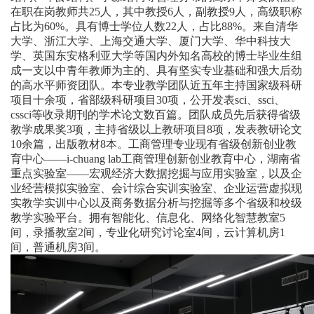
在职在岗教师共
25
人，其中教授
6
人，副教授
9
人，高级职称
占比为
60%
。具有博士学位人数
22
人，占比
88%
。来自清华
大学、浙江大学、上海交通大学、厦门大学、华中科技大
学、英国东安格利亚大学等国内外知名高校的博士毕业生组
成一支以中青年教师为主的、具有坚实专业基础和强大后劲
的高水平师资团队。本专业教学团队近五年主持国家级科研
项目十余项，省部级科研项目
30
项，公开发表
sci
、
ssci
、
cssci
等收录期刊的学术论文数百篇。团队成员先后获得省级
教学成果奖
3
项，主持省级以上教研项目
8
项，发表教研论文
10
余篇，出版教材
8
本。工商管理专业现有省级创新创业教
育中心——
i-chuang lab
工商管理创新创业教育中心，湖南省
重点实验室——宏观经济大数据挖掘与应用实验室，以及企
业经营模拟实验室、会计综合实训实验室、企业运营虚拟现
实教学实训中心以及商务数据分析与挖掘等多个省级和校级
教学实验平台。拥有智能化、信息化、网络化智慧教室
5
间，录播教室
2
间，专业化研究讨论室
4
间，云计算机房
1
间，普通机房
3
间。