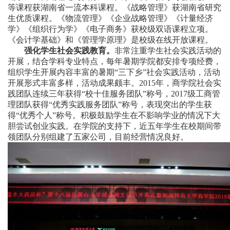
等课程获湖南省一流本科课程。《战略管理》获湖南省研究
生优质课程。《物流管理》《企业战略管理》《计量经济
学》《组织行为学》《电子商务》获校级双语课程立项。
《会计学基础》和《管理学原理》是校级在线开放课程。
强化学生社会实践教育。
非常注重学生社会实践活动的
开展，结合学科专业特点，每年暑期学院都安排专项经费，
组织学生开展内容丰富的暑期“三下乡”社会实践活动，活动
开展形式丰富多样，活动成果颇丰。
2015
年，商学院社会实
践团队连续三年获得“校十佳服务团队”称号，
2017
级工商管
理团队获得“优秀实践服务团队”称号，表现突出的学生获
得“优秀个人”称号。积极鼓励学生在不影响学业的情况下大
胆尝试创业实践。在学院的支持下，近五年学生在校期间带
领团队分别组建了五家公司，目前经营情况良好。