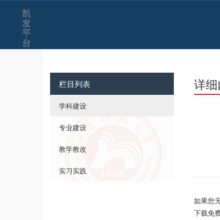
凯
发
平
台
详细
栏目列表
学科建设
专业建设
教学教改
实习实践
如果您无
下载免费