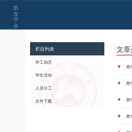
学生工作-凯发平台
凯
发
平
台
文章
栏目列表
学工动态
商
学生活动
商
人员分工
商
文件下载
商