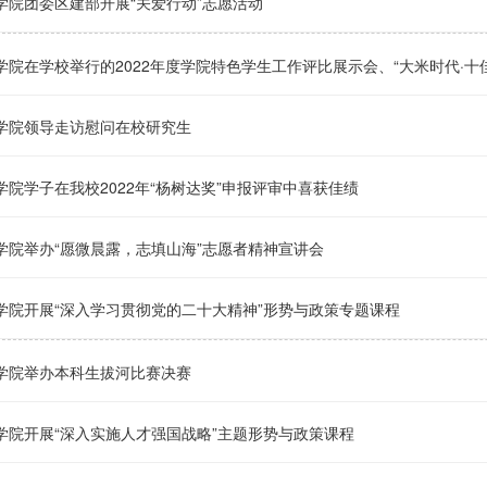
学院团委区建部开展“关爱行动”志愿活动
学院在学校举行的2022年度学院特色学生工作评比展示会、“大米时代·十佳
学院领导走访慰问在校研究生
学院学子在我校2022年“杨树达奖”申报评审中喜获佳绩
学院举办“愿微晨露，志填山海”志愿者精神宣讲会
学院开展“深入学习贯彻党的二十大精神”形势与政策专题课程
学院举办本科生拔河比赛决赛
学院开展“深入实施人才强国战略”主题形势与政策课程