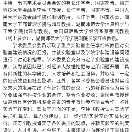
主持，出席学术委员会会议的有长江学者、国家杰青、南方
科技大学金融系李仲飞教授，长江学者、国家杰青、中国人
民大学财政金融学院张顺明教授，长江学者、国家杰青、湖
南大学工商管理学院马超群教授，湖南师范大学信息科学与
工程学院代建华教授，美国堪萨斯大学经济系蔡宗武教授
（线上参会），湖南师范大学商学院副院长李红权教授。
学术委员会委员听取了重点实验室主任李红权教授对实
验室建设情况的汇报，并就实验室以及学院学科建设等问题
进行了讨论和指导。学术委员会充分肯定了实验室的建设成
果，认为该团队已针对经济大数据挖掘与应用问题开展了具
有创新性的科学研究、人才培养和社会服务，并取得了一定
的经济效益和社会影响。此外，各学术委员会委员也对实验
室未来的发展提出了有针对性的建议：马超群教授认为实验
室要加强与科技企业的合作，整合企业资源；张顺明教授建
议邀请具有计算机专业背景的青年教师参与项目合作，弥补
实验室在专利、软著等方面的不足；李仲飞教授认为实验室
要加强算法、算力的建设，进一步推动实验室的实体化运
行；汪寿阳教授肯定了各位委员的观点，并就实验室的制度
设计、人才引进、社会服务、未来建设方向等给出了具体建