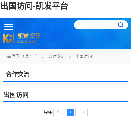
出国访问-凯发平台
当前位置:
凯发平台
合作交流
出国访问
>
>
合作交流
出国访问
共0条
上页
1
下页