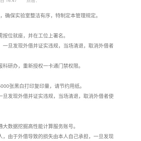
 16:47
点击：
，确保实验室整洁有序，特制定本管理规定。
需按位就座，并在工位上署名。
。一旦发现外借并证实违规，当场清退，取消外借者
报科研办，重新授权一卡通门禁权限。
000张黑白打印复印量，请节约用纸。
一旦发现外借并证实违规，当场清退，取消外借者使
通大数据挖掘高性能计算服务账号。
人，由于外借导致的损失由本人自己承担，一旦发现