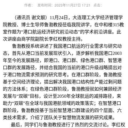
作者：
发布时间：2023年11月27日 17:21
点击：
（通讯员 谢文靓）11月24日，大连理工大学经济管理学
院教授、
博士生导师鲁渤教授
莅临我院讲学，在中和楼315教
室作题为“港口航运经济研究前沿动态”的学术前沿讲座。此
次讲座由商学院副院长李红权教授主持。
鲁渤教授系统
讲述了我国港口航运的行业需求与研究动
态，首先从港口当前发展现状引入，逐步解析我国港口2003
年至今的发展路径，即港口、港口群、绿色港口群、智慧港
口群的发展路径，并结合我国的当前的港口升级战略提出对
于港口物流需求预测的研究思考。在港口群阶段，
鲁渤教授
基于空间经济理论，提出解决我国港口结构性产能过剩问题
的方法体系；在绿色港口群阶段，
鲁渤教授
就如何兼顾经济
发展与“双碳”目标，设计至2050年全球航运的减排路径，来
助力“双碳”在全球与我国港航领域的政策落实；在智慧港口
群阶段，
鲁渤教授
基于当前智慧港口群建设的四个层面、六
类技术需求，介绍了团队关于智慧物流发展的研究成果。
最后，同学们与鲁渤教授进行了热烈的交流讨论。李红权