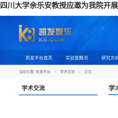
四川大学余乐安教授应邀为我院开展
凯发平台首页
实验室概况
研究方
当前位置:
凯发平台
学术交流
正文
>
>
学
学术交流