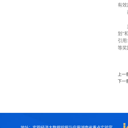
有效
划”
引用
等奖
上一
下一
地址：宏观经济大数据挖掘与应用湖南省重点实验室