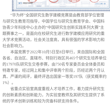
“华为杯”全国研究生数学建模竞赛是由教育部学位管理
与研究生教育司指导，中国学位与研究生教育学会、中国科
协青少年科技中心主办的“中国研究生创新实践系列大赛”主
题赛事之一，是面向在校研究生进行数学建模应用研究的重
大学术竞赛活动，社会关注度高，具有很强的学术影响力和
社会影响力。
本届竞赛于
2022
年
10
月
5
日至
8
日举行，来自国际和全国
各省、自治区、直辖市、特别行政区共
465
个研究生培养单位
的
17970
队研究生交卷参赛，由
750
名专家委员会全体委员和
特邀专家，经过网上和集中评审两个阶段，历经近两个月认
真、严谨的阅评，最终评选出国家一等奖
197
队（获奖概率约
1%
）。
省重点实验室高度重视人才培养工作，着力提升研究生
的创新素质和创新能力，为实验室教师及其研究生提供了系
统的学术创新训练和较为完备科研支持条件。