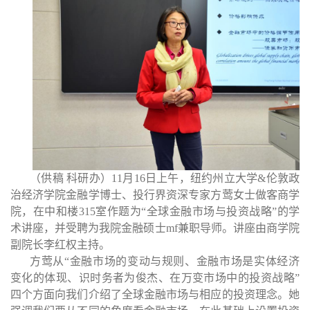
（供稿 科研办）11月16日上午，纽约州立大学&伦敦政
治经济学院金融学博士、投行界资深专家方莺女士做客商学
院，在中和楼315室作题为“全球金融市场与投资战略”的学
术讲座，并受聘为我院金融硕士mf兼职导师。讲座由商学院
副院长李红权主持。
方莺从“金融市场的变动与规则、金融市场是实体经济
变化的体现、识时务者为俊杰、在万变市场中的投资战略”
四个方面向我们介绍了全球金融市场与相应的投资理念。她