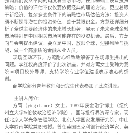
强调我们要从不同的角度看金融市场，在此基础上设置投资
策略；价值的评估不仅仅要依据经典的理论方法，更应着眼
于新经济、复杂多变条件下的前瞻性市场估值方法；投资人
须不断探寻潜在的投资价值，善于慧眼识金。方莺还详细分
析了全球主要经济体的未来增长趋势，展示了未来全球金融
市场特别是中国相关市场可能存在的投资机会。最后，方莺
向与会者提出建议：要立足中国，放眼全球，迎接风险与挑
战，做一个高素质的金融从业人员。
现场互动环节，方莺耐心细致地解答了在场师生提出的
问题。李红权高度评价了此次讲座，并对方莺女士受聘为我
院
mf
项目校外导师、支持学院专业学位建设表示衷心的感
谢。
商学院部分青年教师和研究生代表参加了此次讲座。
主讲人简介：
方莺（
ying chance
）女士，
1987
年获金融学博士（纽约
州立大学
&
伦敦政治经济学院），国际投行界资深专家，现
任北京大学光华管理学院、北京大学国家发展研究院、中山
大学岭南学院兼职教授。曾任英国巴克利银行经济学家、英