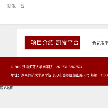
凯发平台
项目介绍-凯发平台
凯发
© 2019 湖南师范大学商学院 86 0731-88872574
地址：湖南师范大学商学院 长沙市岳麓区麓山路36号
邮编：4100
网站地图