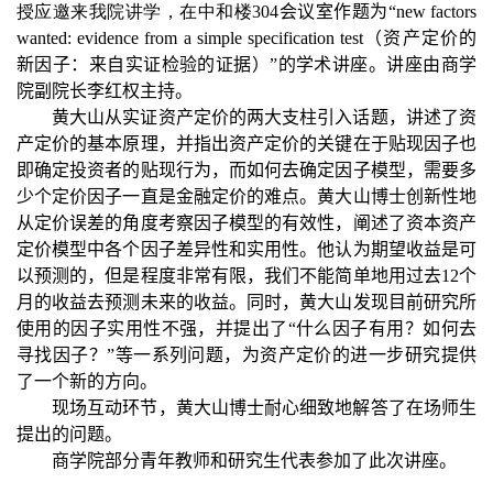
授应邀来我院讲学，在中和楼304
会议室作题为“new factors
wanted: evidence from a simple specification test
（资产定价的
新因子：来自实证检验的证据）”的学术讲座。讲座由商学
院副院长李红权主持。
黄大山从实证资产定价的两大支柱引入话题，讲述了资
产定价的基本原理，并指出资产定价的关键在于贴现因子也
即确定投资者的贴现行为，而如何去确定因子模型，需要多
少个定价因子一直是金融定价的难点。黄大山博士创新性地
从定价误差的角度考察因子模型的有效性，阐述了资本资产
定价模型中各个因子差异性和实用性。他认为期望收益是可
以预测的，但是程度非常有限，我们不能简单地用过去12
个
月的收益去预测未来的收益。同时，黄大山发现目前研究所
使用的因子实用性不强，并提出了“什么因子有用？如何去
寻找因子？”等一系列问题，为资产定价的进一步研究提供
了一个新的方向。
现场互动环节，黄大山博士耐心细致地解答了在场师生
提出的问题。
商学院部分青年教师和研究生代表参加了此次讲座。