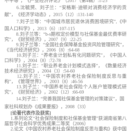
不平等”，《产业经济评论》（2017（第4辑）:1-25
6.沈毓赟、刘子兰：“安格斯·迪顿对消费经济学的贡
献”，《经济学动态》，2015（12）:131-140
7.刘子兰等：“中国城市居民退休消费困境研究”,《中
国人口科学》，2013（6）:107-115
8.刘子兰等：“b-s期权定价模型与社保基金最优费率研
究”，《财贸经济》，2007（9）:22-25
9.刘子兰等：“全国社会保障基金投资风险管理研究”，
《当代经济研究》，2006（8）:64-68
10.刘子兰：“养老金计划私有化问题研究”，《中国人
口科学》，2004（8）:72-78
11.刘子兰：“职业养老金计划模式选择”，《数量经济
技术经济研究》，2004（3）:54-60
12.刘子兰：“中国农村养老社会保险制度反思与重
构”，《管理世界》， 2003（8）:46-56
13.刘子兰：“中国养老社会保险个人账户管理模式研
究”，《财贸经济》，2002（12）:66-69
14.刘子兰：“完善我国社保基金管理的对策建议”，国
家社科规划办《成果要报》，2008（33）
[论著代表作及获奖]
1.系列论文“社会保险制度和社保基金管理”获湖南省第八
届哲学社会科学优秀成果二等奖（2006）
2.论文《中国农村养老社会保险制度反思与重构》获中国