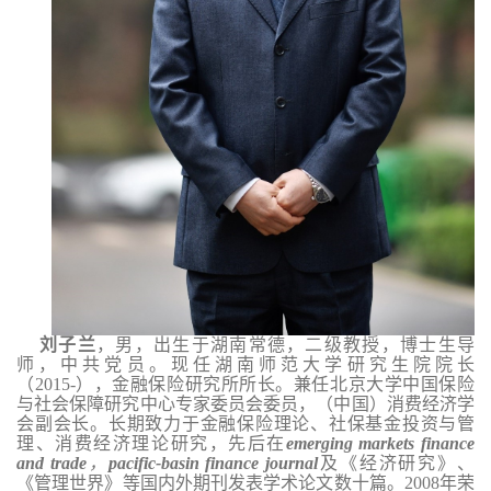
刘子兰
，男，出生于湖南常德，二级教授，博士生导
师，中共党员。现任湖南师范大学研究生院院长
（2015-），金融保险研究所所长。兼任北京大学中国保险
与社会保障研究中心专家委员会委员，（中国）消费经济学
会副会长。长期致力于金融保险理论、社保基金投资与管
理、消费经济理论研究，先后在
emerging markets finance
and trade
，
pacific-basin finance journal
及《经济研究》、
《管理世界》等国内外期刊发表学术论文数十篇。2008年荣