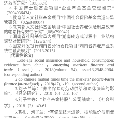
济效应研究”（10bjl024）
4.中国博士后基金项目“企业年金基金管理研究”
（2004036434）
5.教育部人文社科基金项目“中国社会保险基金营运与监
管研究”（02ja840004）
6.教育部人文社科基金项目“中国社会养老保险制度改革
的帕累托有效性研究”（08ja790042）
7.湖南省社科基金重大项目“湖南转方式过程中工业结构
调整对策研究”（12wta44）
8.国家开发银行湖南省分行委托项目“湖南省养老产业系
统性融资规划”（2013-2015）
[代表性论文]
1.old-age social insurance and household consumption:
evidence from china
，
emerging markets finance and
trade
（
ssci
），2018(volume 54), issue13,2948-2964.
(corresponding author)
2.do chinese mutual funds time the markets?
pacific-basin
finance journal
(ssci)
，
2018
(
47),1-19.（second author）
3.刘子兰等：“养老保险对劳动供给和退休决策的影
响”，《经济研究》，2019（6）:151-167
4.刘子兰等：“养老基金持股与公司绩效”，《社会科
学》，2018（2）:49-61
5.袁礼、刘子兰：“有偏型技术进步、技能溢价与消费