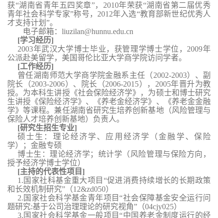
获“湖南省青年五四奖章”，2010年荣获“湖南省第二届优秀
青年社会科学专家”称号，2012年入选“教育部新世纪优秀人
才支持计划”。
电子邮箱：
liuzilan@hunnu.edu.cn
[学习经历]
2003年武汉大学博士毕业，获管理学博士学位，
2009年
公派赴美留学，美国哥伦比亚大学商学院访问学者。
[工作经历]
曾任湖南师范大学商学院金融系主任（2002-2003）、副
院长（2003-2006）、院长（2006-2015），2005年晋升为教
授。为本科生讲授《社会保险经济学》，为硕士和博士研究
生讲授《保险经济学》、《养老金经济学》、《养老金金融
学》等课程。兼任湖南省研究生培养创新基地（风险管理与
保险人才培养创新基地）负责人。
[研究生招生专业]
硕士生：理论经济学、应用经济学（金融学、保险
学）；金融专硕
博士生：理论经济学；统计学（风险管理与保险方向，
授予经济学博士学位）
[主持的代表性项目]
1.国家社科基金重大项目“促进消费持续增长的长期政策
和长效机制研究”（12&zd050）
2.国家社会科学基金青年项目“社会保障基金安全运行问
题研究:基于公司治理理论的研究视角”（04cjy025）
3.国家社会科学基金一般项目“中国养老金制度运行的经